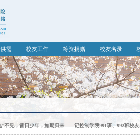
才供需
校友工作
筹资捐赠
校友名录
九”不见，昔日少年，如期归来——记控制学院991班、992班校