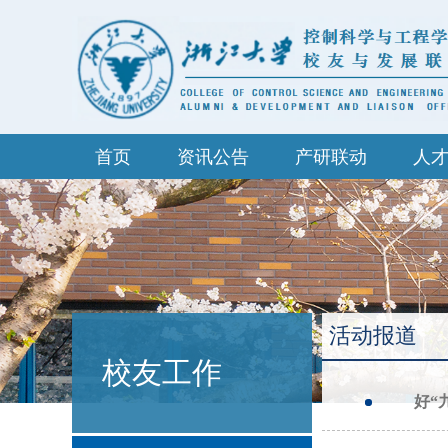
首页
资讯公告
产研联动
人
活动报道
校友工作
好“