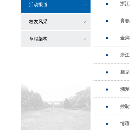
浙江
活动报道
青春
校友风采
金风
章程架构
浙江
相见
溯梦
控制
情谊