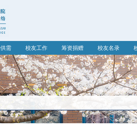
才供需
校友工作
筹资捐赠
校友名录