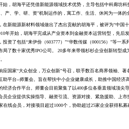
6年开始，胡海平还凭借新能源领域技术优势，主导包括中科廊坊科
官、产、学、研、资”机制运作的，寓工作、生活、休闲为一体的
0年，在新能源新材料领域做出了杰出贡献的胡海平，被评为“中国十
。2010年开始，胡海平完成从产业资本到金融资本运营转型，先
投资了包括“来伊份（603777）”“华数传媒（000156）”等
布局了数十家优秀IPO公司。 20多年来带领杉杉企业创新转型
”。
6年响应国家“大众创业，万众创新”号召，联手数百名商界领袖、
互助平台--师董会。旨在帮扶中小企业健康成长，助推中国经济
的经济合作平台。师董会目前聚集了以400多位各垂直领域顶尖导师
会员企业提供实操指导、融资引流、资源对接、紧急援助、上市
业家在线会员，对接项目超过1000个，协助超过25家企业获得私