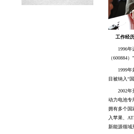
工作经历
199
（600884
199
目被纳入“
200
动力电池专
拥有多个国
入苹果、A
新能源领域